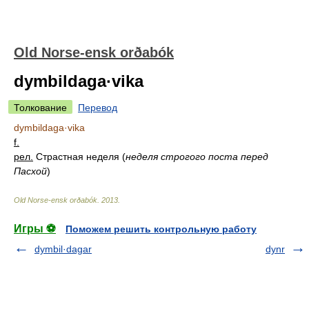
Old Norse-ensk orðabók
dymbildaga·vika
Толкование
Перевод
dymbildaga·vika
f.
рел.
Страстная неделя
(
неделя строгого поста перед
Пасхой
)
Old Norse-ensk orðabók
.
2013
.
Игры ⚽
Поможем решить контрольную работу
dymbil·dagar
dynr